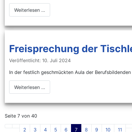
Weiterlesen …
Freisprechung der Tischl
Details
Veröffentlicht: 10. Juli 2024
In der festlich geschmückten Aula der Berufsbildenden S
Weiterlesen …
Seite 7 von 40
2
3
4
5
6
7
8
9
10
11