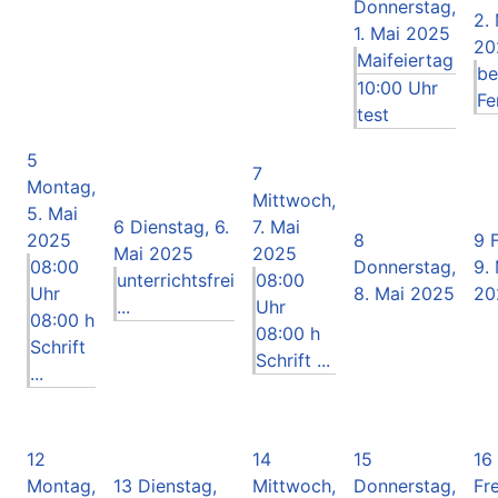
Donnerstag,
2.
1. Mai 2025
20
Maifeiertag
be
10:00 Uhr
Fer
test
5
7
Montag,
Mittwoch,
5. Mai
6
Dienstag, 6.
7. Mai
2025
8
9
Mai 2025
2025
08:00
Donnerstag,
9.
unterrichtsfrei
08:00
Uhr
8. Mai 2025
20
...
Uhr
08:00 h
08:00 h
Schrift
Schrift ...
...
12
14
15
16
Montag,
13
Dienstag,
Mittwoch,
Donnerstag,
Fre